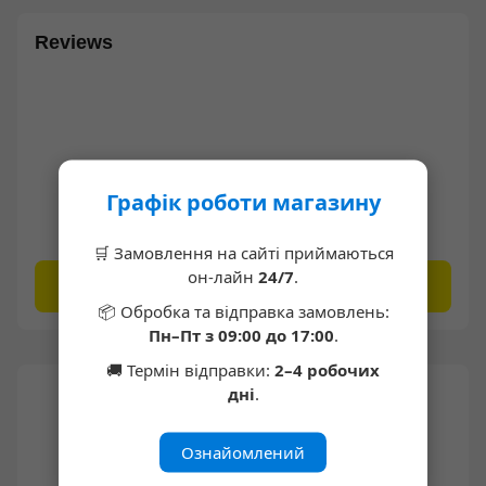
Reviews
Графік роботи магазину
Write the first review
🛒 Замовлення на сайті приймаються
он-лайн
24/7
.
Write a review
📦 Обробка та відправка замовлень:
Пн–Пт з 09:00 до 17:00
.
🚚 Термін відправки:
2–4 робочих
дні
.
Ознайомлений