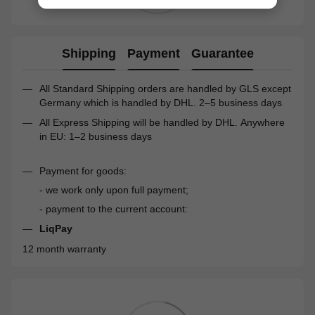
Shipping
Payment
Guarantee
All Standard Shipping orders are handled by GLS except
Germany which is handled by DHL. 2–5 business days
All Express Shipping will be handled by DHL. Anywhere
in EU: 1–2 business days
Payment for goods:
- we work only upon full payment;
- payment to the current account:
LiqPay
12 month warranty