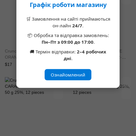
Графік роботи магазину
🛒 Замовлення на сайті приймаються
он-лайн
24/7
.
📦 Обробка та відправка замовлень:
Пн–Пт з 09:00 до 17:00
.
4
4
🚚 Термін відправки:
2–4 робочих
Crunch Bar CHOCOLATE
Crunch Bar CHOCOLATE
ORANGE WITHOUT SUGAR
MILK CARAMEL SUGAR-
дні
.
50 g 25%
FREE 50 g 25%
$17
$17
Ознайомлений