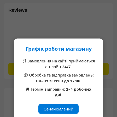
Reviews
Графік роботи магазину
Write the first review
🛒 Замовлення на сайті приймаються
он-лайн
24/7
.
Write a review
📦 Обробка та відправка замовлень:
Пн–Пт з 09:00 до 17:00
.
🚚 Термін відправки:
2–4 робочих
дні
.
Ознайомлений