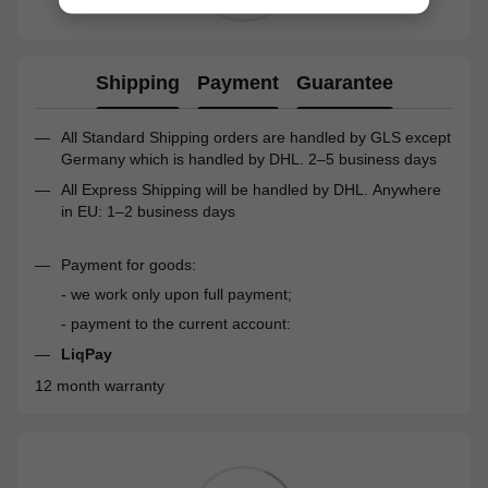
Shipping
Payment
Guarantee
All Standard Shipping orders are handled by GLS except
Germany which is handled by DHL. 2–5 business days
All Express Shipping will be handled by DHL. Anywhere
in EU: 1–2 business days
Payment for goods:
- we work only upon full payment;
- payment to the current account:
LiqPay
12 month warranty