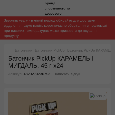
Зверніть увагу - в літній період обирайте для доставки
відділення, адже навіть короткочасне зберігання в поштоматі
при високих температурах може призвести до псування
продукту.
Батончики
Батончики PickUp
Батончик PickUp КАРАМЕЛЬ 
Батончик PickUp КАРАМЕЛЬ І
МИГДАЛЬ, 45 г х24
Артикул:
4820273230753
Написати відгук