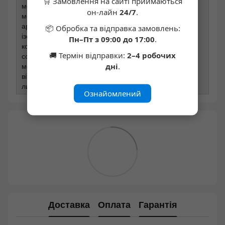
🛒 Замовлення на сайті приймаються
молоко сухе знежирене, кокосова олія, емульгатор –
он-лайн
24/7
.
моно- та дигліцериди жирних кислот, натуральний
ароматизатор), харчові волокна –
📦 Обробка та відправка замовлень:
ізомальтоолігосахарид, смажений мигдаль 10%,
Пн–Пт з 09:00 до 17:00
.
кокосова олія, вологоутримуючі агенти (гліцерин,
🚚 Термін відправки:
2–4 робочих
сорбітол), натуральний ароматизатор, емульгатор –
дні
.
моно- та дигліцериди жирних кислот, антиоксиданти -
вітамін E (токоферол), регулятор кислотності –
лимонна кислота. Може містити сліди яєць.
Ознайомлений
Доставка
Оплата
Гарантія