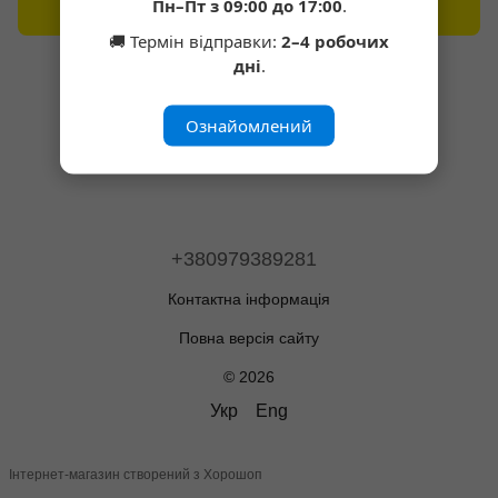
Пн–Пт з 09:00 до 17:00
.
Написати відгук
🚚 Термін відправки:
2–4 робочих
дні
.
Ознайомлений
+380979389281
Контактна інформація
Повна версія сайту
© 2026
Укр
Eng
Інтернет-магазин створений з Хорошоп