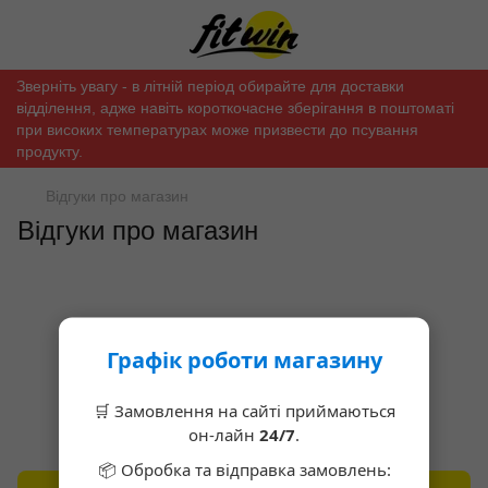
Зверніть увагу - в літній період обирайте для доставки
відділення, адже навіть короткочасне зберігання в поштоматі
при високих температурах може призвести до псування
продукту.
Відгуки про магазин
Відгуки про магазин
Графік роботи магазину
Поки немає відгуків про магазин
🛒 Замовлення на сайті приймаються
он-лайн
24/7
.
📦 Обробка та відправка замовлень: