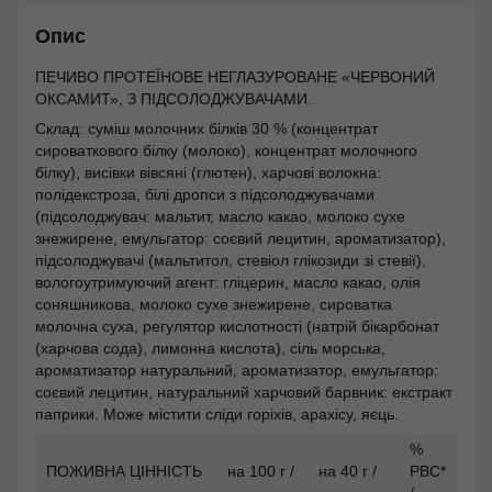
Опис
ПЕЧИВО ПРОТЕЇНОВЕ НЕГЛАЗУРОВАНЕ «ЧЕРВОНИЙ
ОКСАМИТ», З ПІДСОЛОДЖУВАЧАМИ.
Склад: суміш молочних білків 30 % (концентрат
сироваткового білку (молоко), концентрат молочного
білку), висівки вівсяні (глютен), харчові волокна:
полідекстроза, білі дропси з підсолоджувачами
(підсолоджувач: мальтит, масло какао, молоко сухе
знежирене, емульгатор: соєвий лецитин, ароматизатор),
підсолоджувачі (мальтитол, стевіол глікозиди зі стевії),
вологоутримуючий агент: гліцерин, масло какао, олія
соняшникова, молоко сухе знежирене, сироватка
молочна суха, регулятор кислотності (натрій бікарбонат
(харчова сода), лимонна кислота), сіль морська,
ароматизатор натуральний, ароматизатор, емульгатор:
соєвий лецитин, натуральний харчовий барвник: екстракт
паприки. Може містити сліди горіхів, арахісу, яєць.
%
ПОЖИВНА ЦІННІСТЬ
на 100 г /
на 40 г /
РВС*