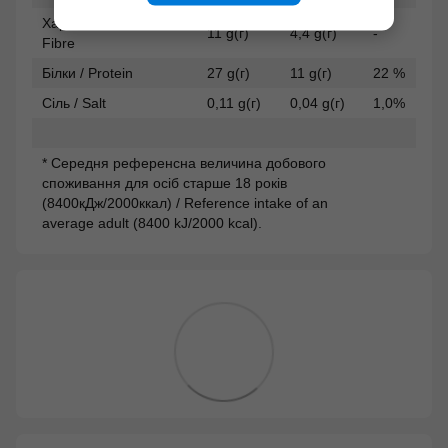
Харчові волокна /
11 g(г)
4,4 g(г)
-
Fibre
Білки / Protein
27 g(г)
11 g(г)
22 %
Сіль / Salt
0,11 g(г)
0,04 g(г)
1,0%
* Середня референсна величина добового
споживання для осіб старше 18 років
(8400кДж/2000ккал) / Reference intake of an
average adult (8400 kJ/2000 kcal).