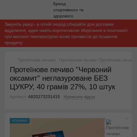
Зверніть увагу - в літній період обирайте для доставки
відділення, адже навіть короткочасне зберігання в поштоматі
при високих температурах може призвести до псування
продукту.
Протеїнове печиво
Протеїнове печиво Протеїнове печиво
Протеїнове печиво "Червоний
оксамит" неглазуроване БЕЗ
ЦУКРУ, 40 грамів 27%, 10 штук
Артикул:
4820273231415
Написати відгук
НОВИНКА