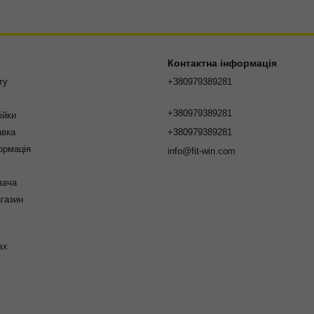
Контактна інформація
ту
+380979389281
+380979389281
ійки
авка
+380979389281
ормація
info@fit-win.com
вача
агазин
ах