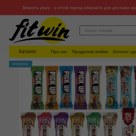
Перейти до основного контенту
Зверніть увагу - в літній період обирайте для доставки 
Каталог
Про нас
Продуктові лінійки
Оплата і д
НОВИНКА