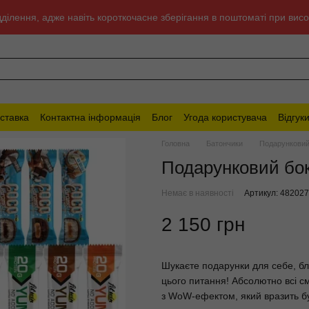
відділення, адже навіть короткочасне зберігання в поштоматі при в
оставка
Контактна інформація
Блог
Угода користувача
Відгук
Головна
Батончики
Подарунковий 
Подарунковий бокс
Немає в наявності
Артикул: 48202
2 150 грн
Шукаєте подарунки для себе, бл
цього питання! Абсолютно всі см
з WoW-ефектом, який вразить бу