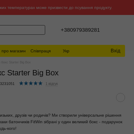
исоких температурах може призвести до псування продукту.
+380979389281
Вхід
и про магазин
Співпраця
Укр
бокс Starter Big Box
 Starter Big Box
73231051
1 відгук
изьких, друзів чи родичів? Ми створили універсальне рішення
аки батончиків FitWin зібрані у один великий бокс - подарунок
дь-кого!