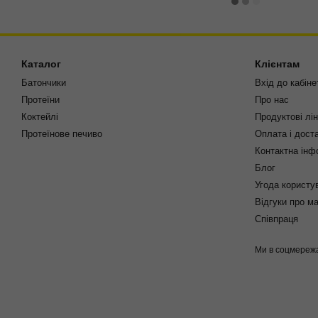
Каталог
Клієнтам
Батончики
Вхід до кабіне
Протеїни
Про нас
Коктейлі
Продуктові лін
Протеїнове печиво
Оплата і дост
Контактна інф
Блог
Угода користу
Відгуки про м
Співпраця
Ми в соцмереж