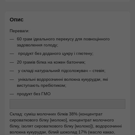
Опис
Переваги:
60 грам ідеального перекусу для повноцінного
задоволення голоду;
продукт без доданого цукру і глютену;
20 грамів білка на кожен батончик;
у складі натуральний підсоложувач – стевія;
унікальні водорозчинні волокна кукурудзи, які
виступають пребіотиком;
продукт без ГМО
Склад: суміш молочних білків 38% (концентрат
сироваткового білку [молоко], концентрат молочного
білку, ізолят сироваткового білку [молоко]), водорозчинні
волокна кукурудзи, білий шоколад 17% (масло какао,