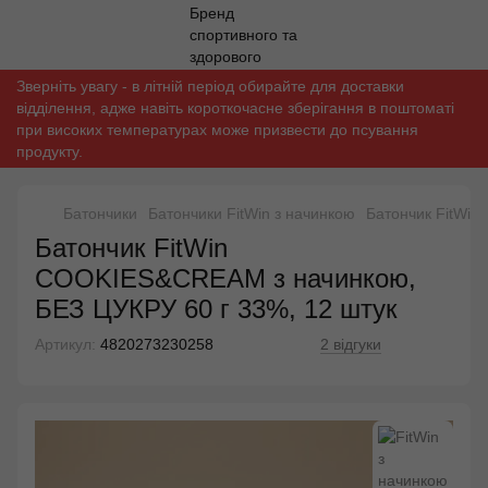
Зверніть увагу - в літній період обирайте для доставки
відділення, адже навіть короткочасне зберігання в поштоматі
при високих температурах може призвести до псування
продукту.
Батончики
Батончики FitWin з начинкою
Батончик FitWin
Батончик FitWin
COOKIES&CREAM з начинкою,
БЕЗ ЦУКРУ 60 г 33%, 12 штук
Артикул:
4820273230258
2 відгуки